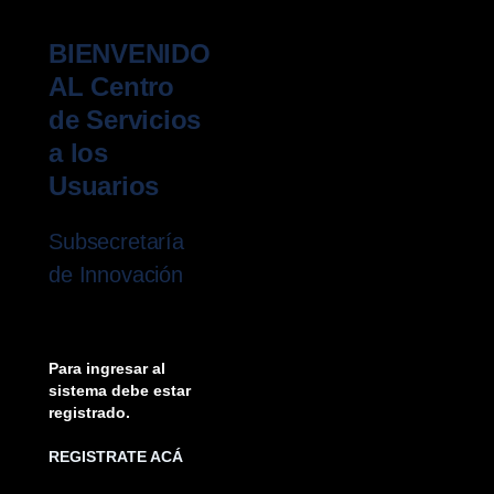
BIENVENIDO
AL Centro
de Servicios
a los
Usuarios
Subsecretaría
de Innovación
Para ingresar al
sistema debe estar
registrado.
REGISTRATE ACÁ