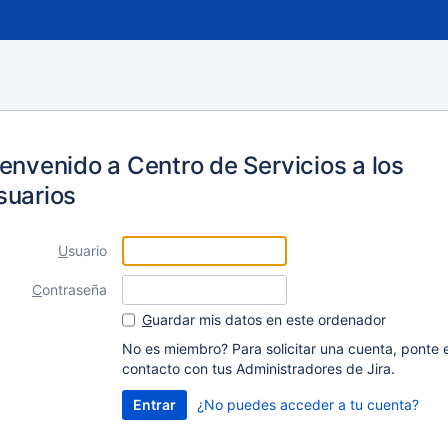
envenido a Centro de Servicios a los
suarios
U
suario
C
ontraseña
G
uardar mis datos en este ordenador
No es miembro? Para solicitar una cuenta, ponte 
contacto con tus Administradores de Jira.
¿No puedes acceder a tu cuenta?