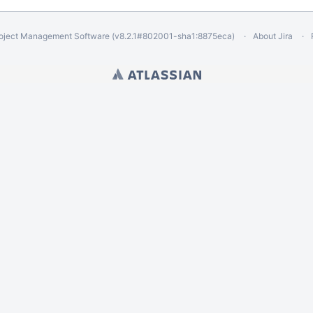
oject Management Software
(v8.2.1#802001-
sha1:8875eca
)
About Jira